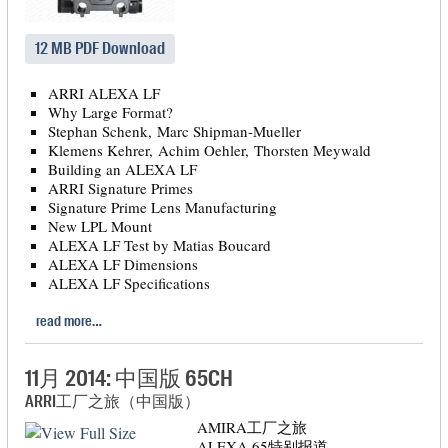
12 MB PDF Download
ARRI ALEXA LF
Why Large Format?
Stephan Schenk, Marc Shipman-Mueller
Klemens Kehrer, Achim Oehler, Thorsten Meywald
Building an ALEXA LF
ARRI Signature Primes
Signature Prime Lens Manufacturing
New LPL Mount
ALEXA LF Test by Matias Boucard
ALEXA LF Dimensions
ALEXA LF Specifications
read more…
11月 2014: 中国版 65CH
ARRI工厂之旅（中国版）
AMIRA工厂之旅
ALEXA 65特别报道