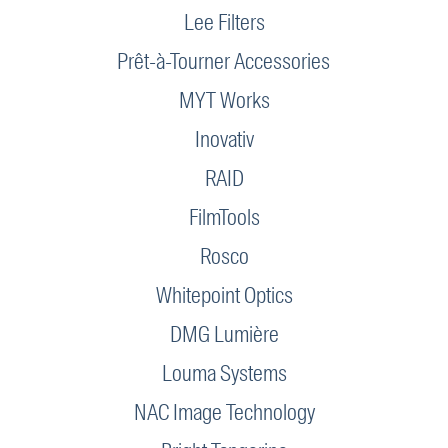
Lee Filters
Prêt-à-Tourner Accessories
MYT Works
Inovativ
RAID
FilmTools
Rosco
Whitepoint Optics
DMG Lumière
Louma Systems
NAC Image Technology