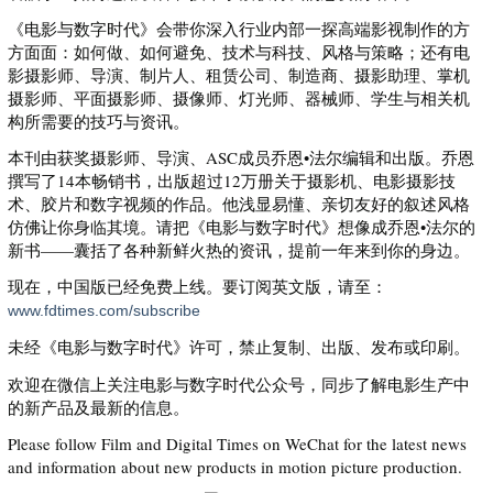
《电影与数字时代》会带你深入行业内部一探高端影视制作的方
方面面：如何做、如何避免、技术与科技、风格与策略；还有电
影摄影师、导演、制片人、租赁公司、制造商、摄影助理、掌机
摄影师、平面摄影师、摄像师、灯光师、器械师、学生与相关机
构所需要的技巧与资讯。
本刊由获奖摄影师、导演、ASC成员乔恩•法尔编辑和出版。乔恩
撰写了14本畅销书，出版超过12万册关于摄影机、电影摄影技
术、胶片和数字视频的作品。他浅显易懂、亲切友好的叙述风格
仿佛让你身临其境。请把《电影与数字时代》想像成乔恩•法尔的
新书——囊括了各种新鲜火热的资讯，提前一年来到你的身边。
现在，中国版已经免费上线。要订阅英文版，请至：
www.fdtimes.com/subscribe
未经《电影与数字时代》许可，禁止复制、出版、发布或印刷。
欢迎在微信上关注电影与数字时代公众号，同步了解电影生产中
的新产品及最新的信息。
Please follow Film and Digital Times on WeChat for the latest news
and information about new products in motion picture production.