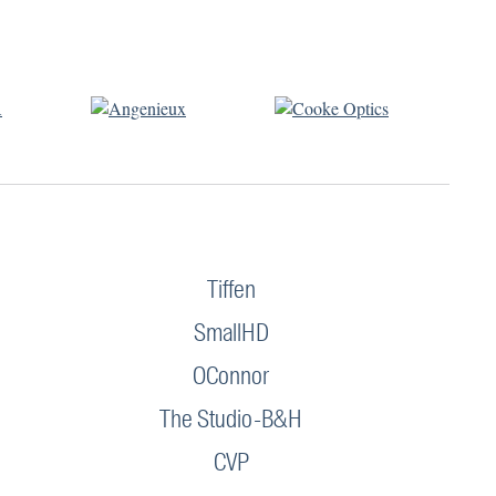
Tiffen
SmallHD
OConnor
The Studio-B&H
CVP