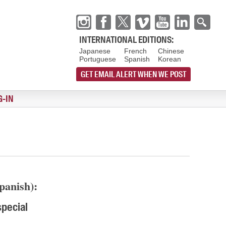
INTERNATIONAL EDITIONS:
Japanese
French
Chinese
Portuguese
Spanish
Korean
GET EMAIL ALERT WHEN WE POST
G-IN
panish):
special