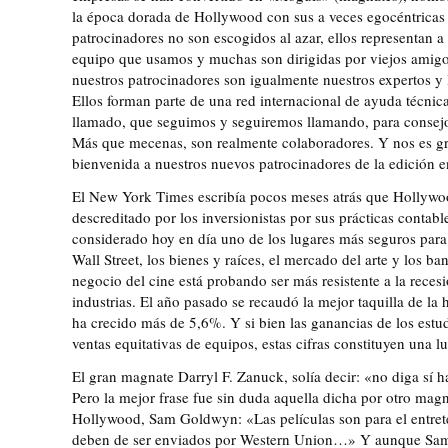
la época dorada de Hollywood con sus a veces egocéntricas
patrocinadores no son escogidos al azar, ellos representan a
equipo que usamos y muchas son dirigidas por viejos amigo
nuestros patrocinadores son igualmente nuestros expertos y
Ellos forman parte de una red internacional de ayuda técni
llamado, que seguimos y seguiremos llamando, para consejos
Más que mecenas, son realmente colaboradores. Y nos es gra
bienvenida a nuestros nuevos patrocinadores de la edición e
El New York Times escribía pocos meses atrás que Hollywo
descreditado por los inversionistas por sus prácticas contabl
considerado hoy en día uno de los lugares más seguros para 
Wall Street, los bienes y raíces, el mercado del arte y los ba
negocio del cine está probando ser más resistente a la rece
industrias. El año pasado se recaudó la mejor taquilla de la h
ha crecido más de 5,6%. Y si bien las ganancias de los estu
ventas equitativas de equipos, estas cifras constituyen una lu
El gran magnate Darryl F. Zanuck, solía decir: «no diga sí h
Pero la mejor frase fue sin duda aquella dicha por otro magn
Hollywood, Sam Goldwyn: «Las películas son para el entret
deben de ser enviados por Western Union…» Y aunque Sa