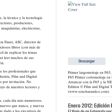
, la técnica y la tecnología
rectores, productores,
maquinistas, electricistas,
Jon Fauer, ASC, director de
exitosos libros (con más de
il de explicar los temas
drá leer muchos de sus
Descargar
ón.
e los profesionales que
Primer largometraje en F65
dustria, Film and Digital
F65 Primer cortometraje en
o por invitación. No
Arrancar con la F65 y la N
Edition © Film and Digital 
oyo de nuestros lectores y
(www.soucharandco.com).
es, cada día más numerosos.
Enero 2012: Edición 
 nuevos que nunca, y nuevas
 dado a los ejecutivos de
El Viaje de un Fotógrafo po