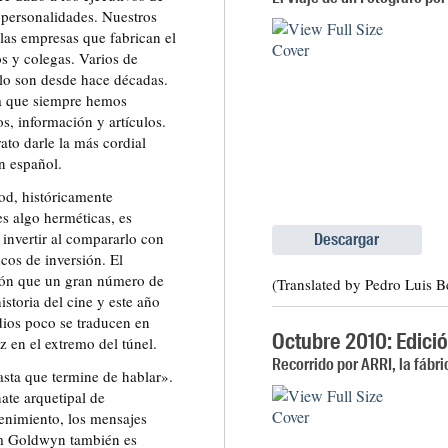
 personalidades. Nuestros
 las empresas que fabrican el
s y colegas. Varios de
 lo son desde hace décadas.
ca que siempre hemos
, información y artículos.
to darle la más cordial
n español.
od, históricamente
es algo herméticas, es
invertir al compararlo con
Descargar
ncos de inversión. El
sión que un gran número de
(Translated by Pedro Luis B
istoria del cine y este año
dios poco se traducen en
Octubre 2010: Edició
z en el extremo del túnel.
Recorrido por ARRI, la fábr
asta que termine de hablar».
ate arquetipal de
enimiento, los mensajes
m Goldwyn también es